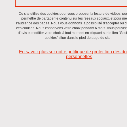
Les tarifs s'entendent par
Téra-Octet (To)
et par
an
.
Ce site utilise des cookies pour vous proposer la lecture de vidéos, po
permettre de partager le contenu sur les réseaux sociaux, et pour m
L'offre
Discover
est limitée à
10
Téra-Octets
maximum
.
l’audience des pages. Nous vous donnons la possibilité d’accepter ou d
L'offre
Extensive
est disponible à partir de
60
Téra-
ces cookies. Nous conservons votre choix pendant 6 mois. Vous pouve
Octets
minimum
.
d’avis et modifier votre choix à tout moment en cliquant sur le lien "Ges
cookies" situé dans le pied de page du site.
L'offre
Intensive
est limitée à
5
Téra-Octets
minimum.
En savoir plus sur notre politique de protection des 
Nous proposons
3 offres distinctes
, en fonction du
volume
personnelles
de données
et des
services
auxquels vous souhaitez
accéder.
(1)
Discover
Extensive
1.000 IOPS
5.000
Performance (IOPS)
max
IOPS max