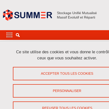
Aller au contenu principal
Gestion des cookies
Stockage Unifié Mutualisé
Massif Evolutif et Réparti
Navigation principale
Navigation principale mobile
Fil d'Ariane
Accueil
Catalogue de services
Ce site utilise des cookies et vous donne le contrô
ceux que vous souhaitez activer.
Catalogue de services
ACCEPTER TOUS LES COOKIES
Partager sur Facebook
Partager sur LinkedIn
Imprimer
Partager
Partager l'URL de cette page
PERSONNALISER
Nos tarifs
REFUSER TOUS LES COOKIES